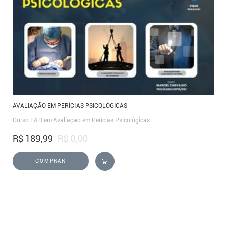
AVALIAÇÃO EM PERÍCIAS PSICOLÓGICAS
Curso EAD em Avaliação em Perícias Psicológicas.
R$ 189,99
R$ 0,00
S
COMPRAR