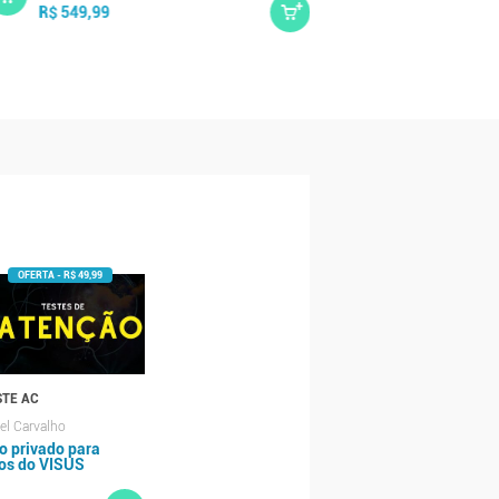
R$ 549,99
STE AC
l Carvalho
o privado para
os do VISUS