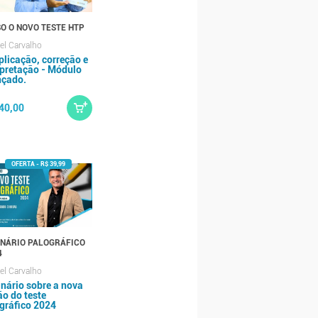
O O NOVO TESTE HTP
l Carvalho
plicação, correção e
rpretação - Módulo
çado.
40,00
NÁRIO PALOGRÁFICO
4
l Carvalho
nário sobre a nova
ão do teste
gráfico 2024