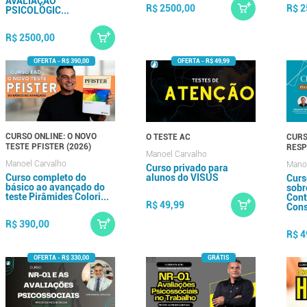
AVALIAÇÃO
R$ 2500,00
R$ 2
PSICOLÓGIC...
R$ 2500,00
CURSO ONLINE: O NOVO
O TESTE AC
CURS
TESTE PFISTER (2026)
RES
Manoel Carvalho
Manoel Carvalho
Manoe
Curso privado para
Curso completo do
alunos do VISUS
Curs
básico ao avançado do
sobr
teste Pirâmides Colori...
Cont
R$ 49,99
Cons
R$ 390,00
R$ 4