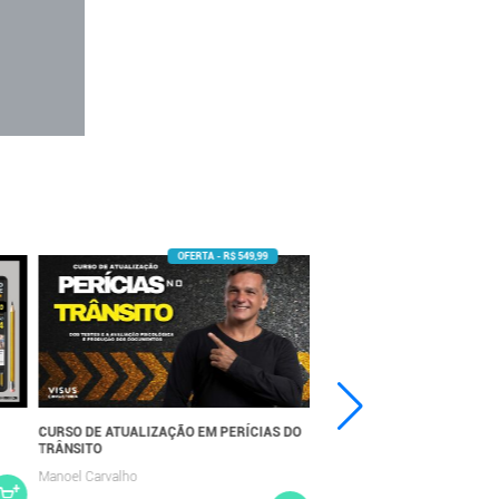
CURSO DE ATUALIZAÇÃO EM PERÍCIAS DO
AVALIAÇÃO EM PERÍCIAS P
TRÂNSITO
Manoel Carvalho
Manoel Carvalho
R$ 189,99