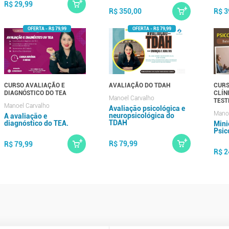
R$ 29,99
R$ 350,00
R$ 3
CURSO AVALIAÇÃO E
AVALIAÇÃO DO TDAH
CURS
DIAGNÓSTICO DO TEA
CLÍN
Manoel Carvalho
TEST
Manoel Carvalho
Avaliação psicológica e
Manoe
neuropsicológica do
A avaliação e
TDAH
diagnóstico do TEA.
Mini
Psic
R$ 79,99
R$ 79,99
R$ 2