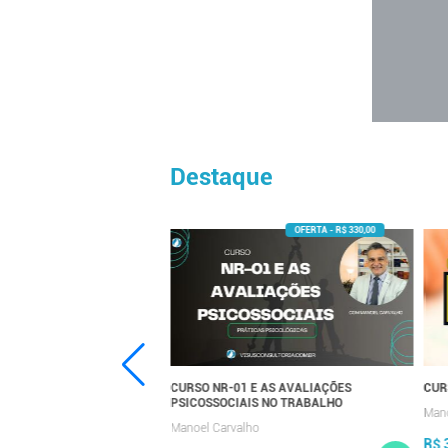
Destaque
: O NOVO TESTE PFISTER
CURSO NR-01 E AS AVALIAÇÕES
CUR
PSICOSSOCIAIS NO TRABALHO
Mano
o
Manoel Carvalho
R$ 