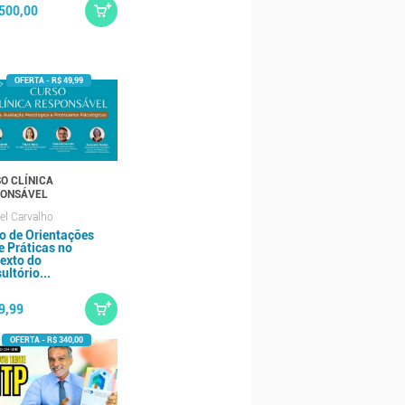
500,00
O CLÍNICA
PONSÁVEL
l Carvalho
o de Orientações
e Práticas no
exto do
ultório...
9,99