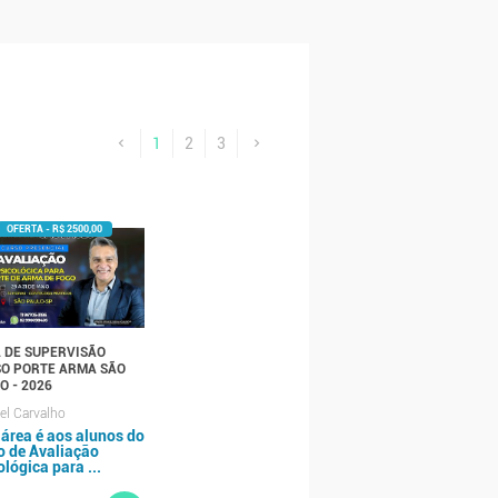
1
2
3
 DE SUPERVISÃO
O PORTE ARMA SÃO
O - 2026
l Carvalho
 área é aos alunos do
o de Avaliação
ológica para ...