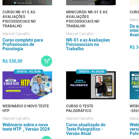
CURSO NR-01 E AS
MINICURSO: NR-01 E AS
CURS
AVALIAÇÕES
AVALIAÇÕES
Manoe
PSICOSSOCIAIS NO
PSICOSSOCIAIS NO
Da a
TRABALHO
TRABALHO
inte
Manoel Carvalho
Manoel Carvalho
Avan
Curso completo para
NR-01 e as Avaliações
Profissinoais de
Psicossociais no
R$ 3
Psicologia
Trabalho
R$ 330,00
WEBINÁRIO O NOVO TESTE
CURSO O TESTE
WEBI
HTP
PALOGRÁFICO
-202
Manoel Carvalho
Manoel Carvalho
Manoe
Webinário sobre o novo
Curso atualizado do
Webi
teste HTP _ Versão 2024
Teste Palográfico -
vers
Versão Atual
Palo