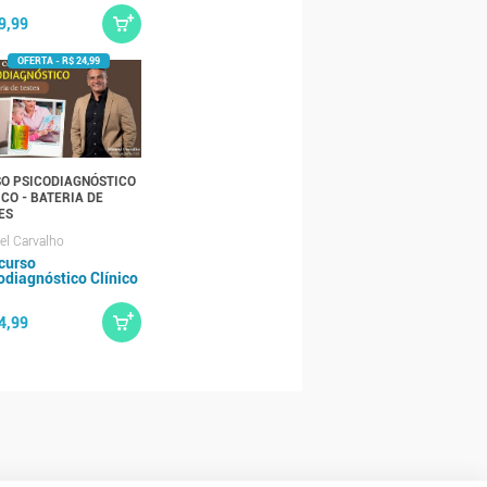
9,99
O PSICODIAGNÓSTICO
ICO - BATERIA DE
ES
l Carvalho
curso
odiagnóstico Clínico
4,99